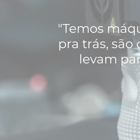
"Temos máqu
pra trás, sã
levam par