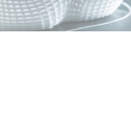
Consumo, Profesional y Papeles Especiales
+55 (11) 3038-4438 (São Paulo)
0800 771 1411
(Otras Regiones)