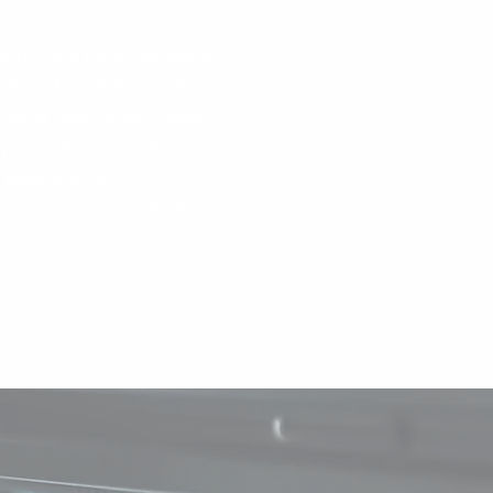
Aqui você pode adicionar
texto. É fácil, basta clicar
u clicar duas vezes sobre
ode alterar a fonte e
 lugar para você
istória com os visitantes.