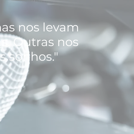
as nos levam
s. Outras nos
s sonhos."