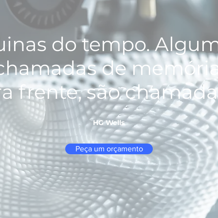
inas do tempo. Algum
o chamadas de memória
a frente, são chamada
HG Wells
Peça um orçamento