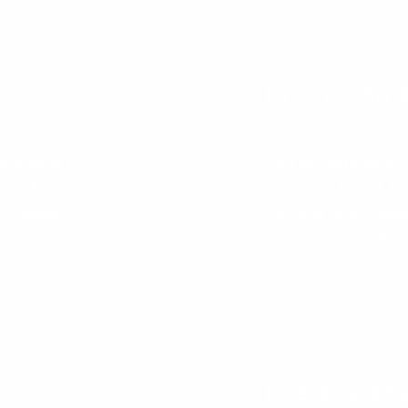
Impressão 3
adicionar
Sou um parágrafo. 
sta clicar
seu texto. É fácil, b
zes sobre
ou clicar duas veze
onte e
conteúdo, a fonte e
ê
isitantes.
Pós-proces