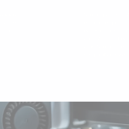
adicionar
Sou um parágrafo. 
ditar texto"
e editar seu próprio 
 editar o
em "Editar texto" o
mim. Você também p
mais. Sou um ótimo
compartilhar a sua h