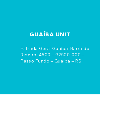
GUAÍBA UNIT
Estrada Geral Guaíba-Barra do
Ribeiro, 4500 –
92500-000
–
Passo Fundo – Guaíba – RS
© 2025 Santher – São Paulo – Brazil
All rights reserved -
RRP
Digital