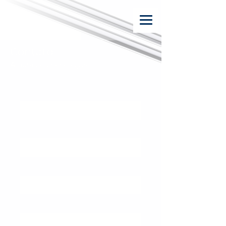
Contato
A hora de criar é agora
Nome
Sobrenome
Email
Telefone