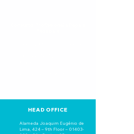
Consumo, Profissional e Papéis
Especiais
+55 (11) 3038-4438
(São Paulo)
0800 771 1411
(Outras
Regiões)
fale.conosco@santher.com.br
HEAD OFFICE
Alameda Joaquim Eugênio de
Lima, 424 – 9th Floor –
01403-